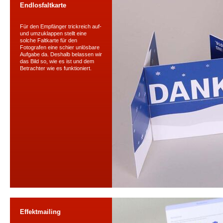
Endlosfaltkarte
Für den Empfänger trickreich auf-
und umzuklappen stellt eine
solche Faltkarte für den
Fotografen eine schier unlösbare
Aufgabe da. Deshalb belassen wir
das Bild so, wie es ist und dem
Betrachter wie es funktioniert.
Effektmailing