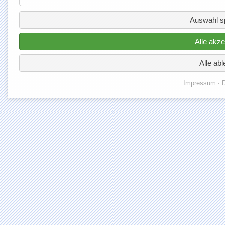
Auswahl s
Alle akze
Alle ab
Impressum