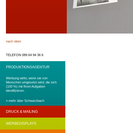
nach oben
TELEFON 089 64 94 36 6
PRODUKTIONSAGENTUR
Werbung wirkt, wenn sie von
Menschen umgesetzt wird, die sich
(100 %) mit Ihren Aufgaben
identifizieren.
» mehr über Schwarzbach
DRUCK & MAILING
Werbung wirkt, wenn Werbung
WERBEDISPLAYS
(einfach) begreifbar gemacht wird!