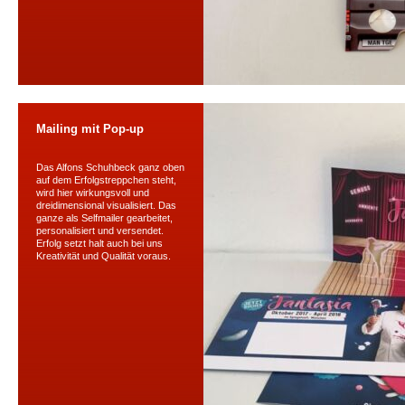
Mailing mit Pop-up
Das Alfons Schuhbeck ganz oben
auf dem Erfolgstreppchen steht,
wird hier wirkungsvoll und
dreidimensional visualisiert. Das
ganze als Selfmailer gearbeitet,
personalisiert und versendet.
Erfolg setzt halt auch bei uns
Kreativität und Qualität voraus.