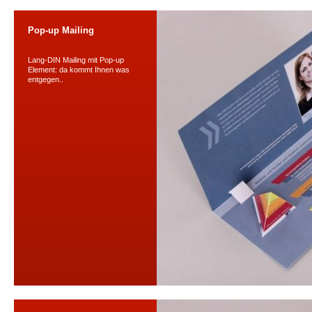
Pop-up Mailing
Lang-DIN Mailing mit Pop-up
Element: da kommt Ihnen was
entgegen..