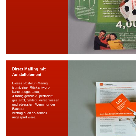
Direct Mailing mit
Aufstellelement
Dieses Postwurf-Mailing
ist mit einer Rückantwort-
karte ausgestattet,
4-farbig gedruckt, perforiert,
gestanzt, geklebt, verschlossen
und adressiert. Wenn nur der
Bauspar-
vertrag auch so schnell
angespart wäre.