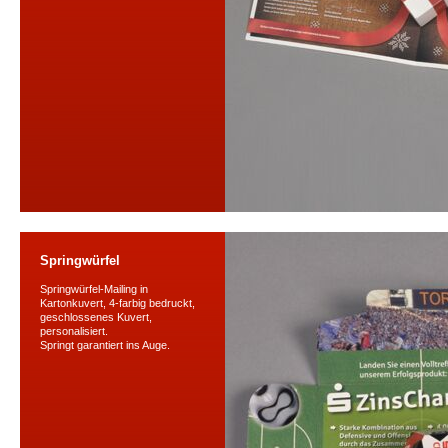
Springwürfel
Springwürfel-Mailing in
Kartonkuvert, 4-farbig bedruckt,
geschlossenes Kuvert,
personalisiert.
Springt garantiert ins Auge.