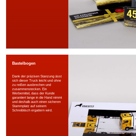
Bastelbogen
Dank der präzisen Stanzung ässt
sich dieser Truck leicht und ohne
zu reißen ausbrechen und
zusammenstecken. Ein
Werbemittel, dass der Kunde
garantiert lange in die Hand nimmt
und deshalb auch einen sicheren
Stammplatz auf seinem
Schreibtisch ergattern wird.