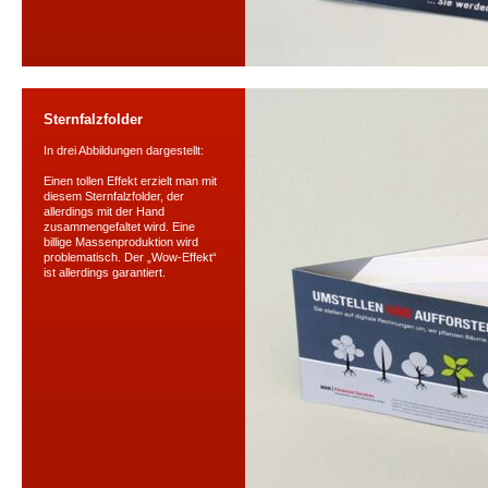
Sternfalzfolder
In drei Abbildungen dargestellt:
Einen tollen Effekt erzielt man mit
diesem Sternfalzfolder, der
allerdings mit der Hand
zusammengefaltet wird. Eine
billige Massenproduktion wird
problematisch. Der „Wow-Effekt“
ist allerdings garantiert.