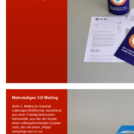
Mehrstufiges 3-D Mailing
Stufe 1: Mailing im maximal
zulässigen Briefformat, bestehend
aus einer 4-farbig bedruckten
Kartonhülle, aus der der Kunde
einen selbstaufrichtenden Quader
zieht, der mit einem „Plopp“
aufspringt und so zur