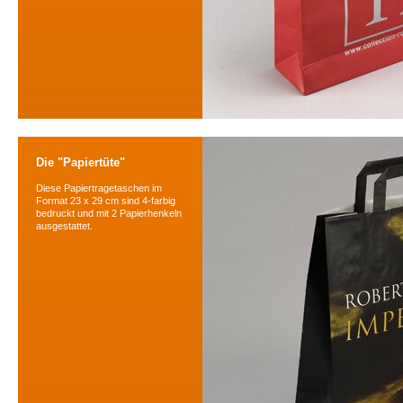
Die "Papiertüte"
Diese Papiertragetaschen im
Format 23 x 29 cm sind 4-farbig
bedruckt und mit 2 Papierhenkeln
ausgestattet.