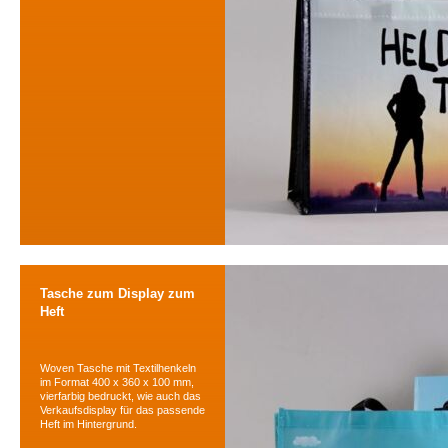
Tasche zum Display zum
Heft
Woven Tasche mit Textilhenkeln
im Format 400 x 360 x 100 mm,
vierfarbig bedruckt, wie auch das
Verkaufsdisplay für das passende
Heft im Hintergrund.