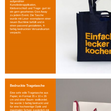
aufgenähter
Kunstlederapplikation,
Klettverschluß und Trage- gurt ist
ein gern gesehenes Give Away
zu jedem Event. Die Tasche
wurde mit Lese- exemplaren einer
neuen Buchlinie befüllt und in
einen passend gestalteten, 4-
farbig bedruckten Versandkarton
verpackt.
Bedruckte Tragetasche
Eine sehr edle Tragetasche aus
Papier, im Format 35 x 10 x 26
cm und einer Baum- wollkordel.
Sie wurde 1-farbig bedruckt und
für eine hochwertige Optik und
maximalen Schutz zusätzlich mit