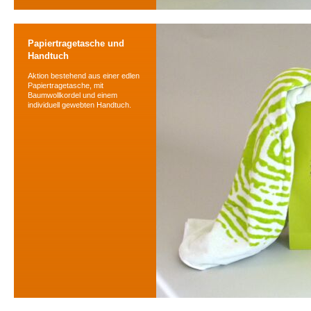
Papiertragetasche und
Handtuch
Aktion bestehend aus einer edlen
Papiertragetasche, mit
Baumwollkordel und einem
individuell gewebten Handtuch.