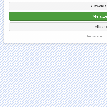
Auswahl s
Alle akze
Alle ab
Impressum