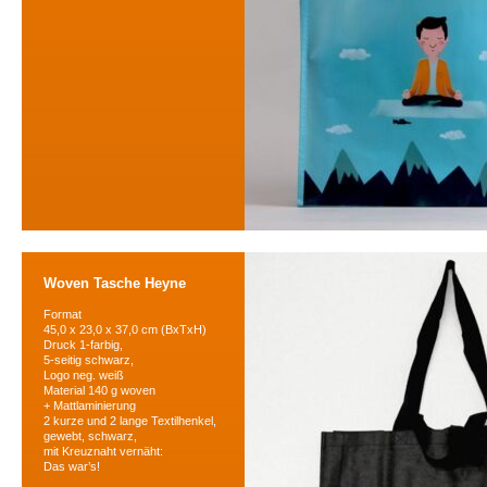
Woven Tasche Heyne
Format
45,0 x 23,0 x 37,0 cm (BxTxH)
Druck 1-farbig,
5-seitig schwarz,
Logo neg. weiß
Material 140 g woven
+ Mattlaminierung
2 kurze und 2 lange Textilhenkel,
gewebt, schwarz,
mit Kreuznaht vernäht:
Das war’s!