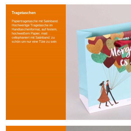
Tragetaschen
Papiertragetasche mit Satinband.
Hochwertige Tragetasche im
Handtaschenformat, auf festem,
hochweißem Papier, matt
cellophaniert mit Satinband: zu
schön um nur eine Tüte zu sein