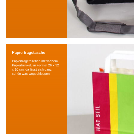
Papiertragetasche
Papiertragetaschen mit flachem
Papierhenkel, im Format 26 x 32
x 10 cm, da lässt sich ganz
schön was wegschleppen