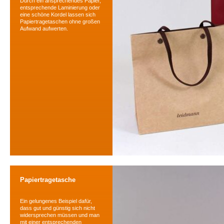
Durch ein ansprechendes Papier,
entsprechende Laminierung oder
eine schöne Kordel lassen sich
Papiertragetaschen ohne großen
Aufwand aufwerten.
Papiertragetasche
Ein gelungenes Beispiel dafür,
dass gut und günstig sich nicht
widersprechen müssen und man
mit einer entsprechenden