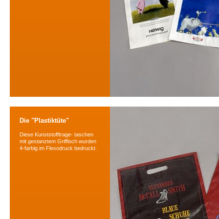
Die "Plastiktüte"
Diese Kunststofftrage- taschen
mit gestanztem Griffloch wurden
4-farbig im Flexodruck bedruckt.