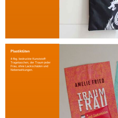
Plastiktüten
4-fbg. bedruckte Kunststoff-
Tragetaschen, der Traum jeder
Frau, ohne Lackschäden und
Nebenwirkungen.