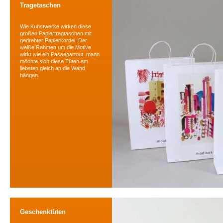
Tragetaschen
Wie Kunstwerke wirken diese
großen Papiertragtaschen mit
gedrehter Papierkordel. Der
weiße Rahmen um die Motive
wirkt wie ein Passepartout. mann
möchte sich diese Tüten am
liebsten gleich an die Wand
hängen.
Geschenktüten