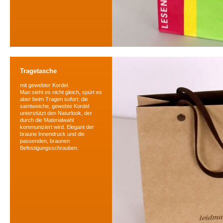
Tragetasche
mit gewebter Kordel.
Man sieht es nicht gleich, spürt es
aber beim Tragen sofort: die
samtweiche, gewebte Kordel
unterstützt den Naturlook, der
durch die Materialwahl
kommuniziert wird. Elegant der
braune Innendruck und die
passenden, braunen
Befestigungsschrauben.