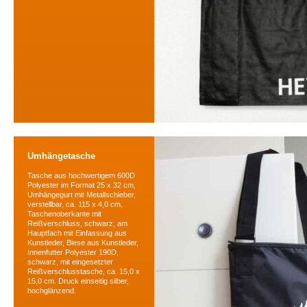
Umhängetasche
Tasche aus hochwertigem 600D
Polyester im Format 25 x 32 cm,
Umhängegurt mit Metallschieber,
verstellbar, ca. 115 x 4,0 cm,
Taschenoberkante mit
Reißverschluss, schwarz, am
Hauptfach mit Einfassung aus
Kunstleder, Biese aus Kunstleder,
Innenfutter Polyester 190D,
schwarz, mit eingesetzter
Reißverschlusstasche, ca. 15,0 x
15,0 cm. Druck einseitig silber,
hochglänzend.