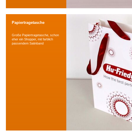
Papiertragetasche
Große Papiertragetasche, schon
eher ein Shopper, mit farblich
passendem Satinband