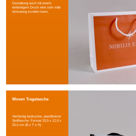
Gestaltung auch mit einem
einfarbigem Druck eine sehr edle
Anmutung erzielen kann.
Woven Tragetasche
Vierfarbig bedruckte, plastifizierte
Stofftasche. Format 33,0 x 12,0 x
25,0 cm (B x T x H)