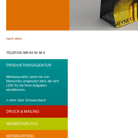
nach oben
TELEFON 089 64 94 36 6
PRODUKTIONSAGENTUR
Werbung wirkt, wenn sie von
Menschen umgesetzt wird, die sich
(100 %) mit Ihren Aufgaben
identifizieren.
» mehr über Schwarzbach
DRUCK & MAILING
Werbung wirkt, wenn Werbung
WERBEDISPLAYS
(einfach) begreifbar gemacht wird!
Werbung wirkt, wenn Werbung
WERBEARTIKEL
»
Mehr zu Print.