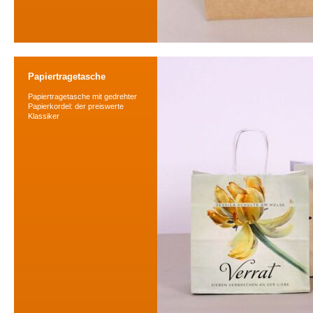
Papiertragetasche
Papiertragetasche mit gedrehter
Papierkordel: der preiswerte
Klassiker