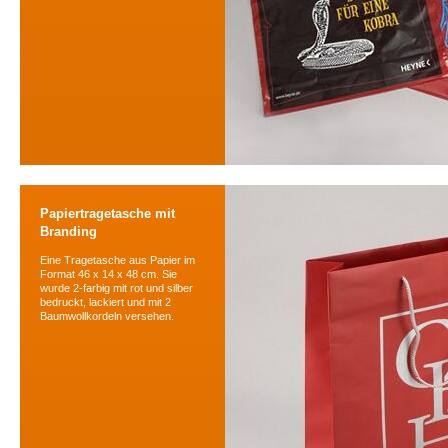
Papiertragetasche mit
Branding
Eine Tragetasche aus Papier im
Format 46 x 14 x 48 cm. Sie
wurde 2-farbig mit rot und silber
bedruckt, lackiert und mit 2
Baumwollkordeln versehen.