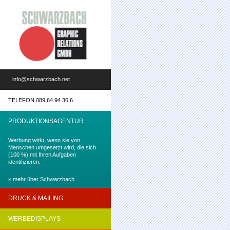
info@schwarzbach.net
TELEFON 089 64 94 36 6
PRODUKTIONSAGENTUR
Werbung wirkt, wenn sie von
Menschen umgesetzt wird, die sich
(100 %) mit Ihren Aufgaben
identifizieren.
» mehr über Schwarzbach
DRUCK & MAILING
Werbung wirkt, wenn Werbung
WERBEDISPLAYS
(einfach) begreifbar gemacht wird!