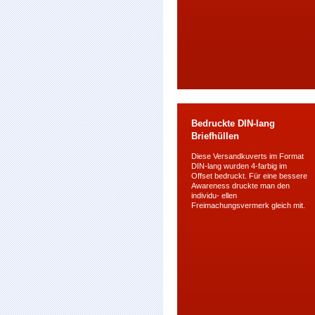
Bedruckte DIN-lang
Briefhüllen
Diese Versandkuverts im Format
DIN-lang wurden 4-farbig im
Offset bedruckt. Für eine bessere
Awareness druckte man den
individu- ellen
Freimachungsvermerk gleich mit.