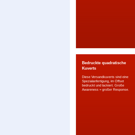
Bedruckte quadratische
Kuverts
Diese Versandkuverts sind eine
Spezialanfertigung, im Offset
bedruckt und lackiert. Große
Awareness = großer Response.