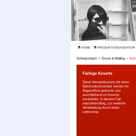
Navigation
HOME
PRODUKTIONSAGENTUR
überspringen
Schwarzbach
Druck & Mailing
Kuv
Farbige Kuverts
Diese Versandkuverts für einen
Elektronikversender werden im
Bogenoffset gedruckt und
anschließend zu Kuverts
verarbeitet. In diesem Fall
maschinenfähig, zur weiteren
Verarbeitung durch einen
Lettershop.