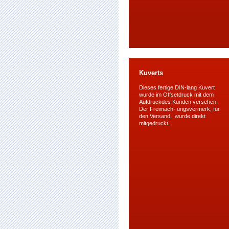
Kuverts
Dieses fertige DIN-lang Kuvert
wurde im Offsetdruck mit dem
Aufdruckdes Kunden versehen.
Der Freimach- ungsvermerk, für
den Versand, wurde direkt
mitgedruckt.